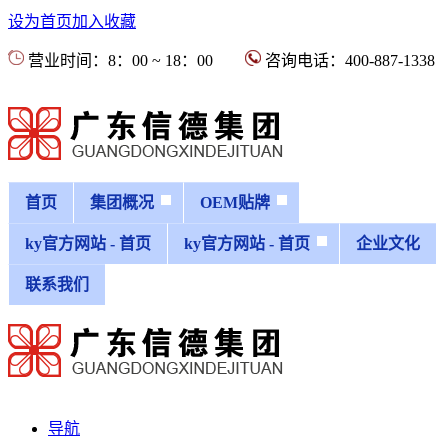
设为首页
加入收藏
营业时间：8：00 ~ 18：00
咨询电话：400-887-1338
首页
集团概况
OEM贴牌
ky官方网站 - 首页
ky官方网站 - 首页
企业文化
联系我们
导航