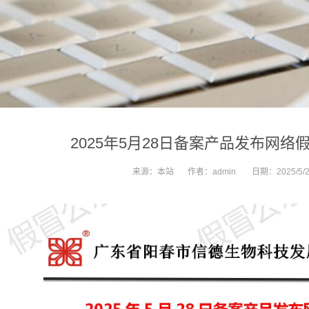
2025年5月28日备案产品发布网
来源：
本站
作者：
admin
日期：
2025/5/