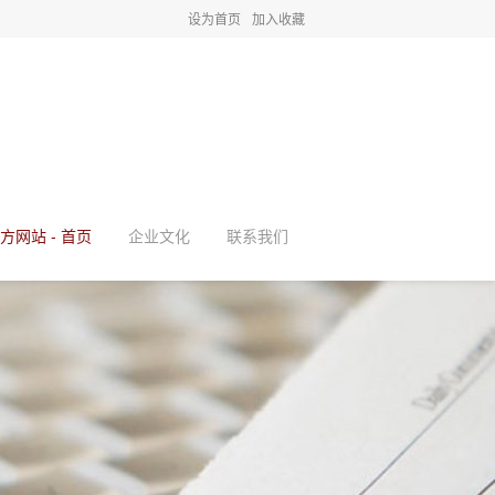
设为首页
加入收藏
官方网站 - 首页
企业文化
联系我们