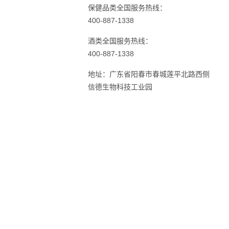
保健品类全国服务热线：
400-887-1338
酒类全国服务热线：
400-887-1338
地址：广东省阳春市春城莲平北路西侧
信德生物科技工业园