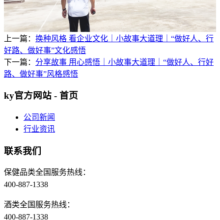
上一篇：
换种风格 看企业文化｜小故事大道理｜“做好人、行
好路、做好事”文化感悟
下一篇：
分享故事 用心感悟｜小故事大道理｜“做好人、行好
路、做好事”风格感悟
ky官方网站 - 首页
公司新闻
行业资讯
联系我们
保健品类全国服务热线：
400-887-1338
酒类全国服务热线：
400-887-1338