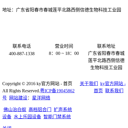
地址：广东省阳春市春城莲平北路西侧信德生物科技工业园
联系电话
营业时间
联系地址
8：00 ~ 18：00
广东省阳春市春城
400-887-1338
莲平北路西侧信德
生物科技工业园
Copyright © 2016 ky官方网站 - 首页
关于我们
ky官方网站 -
All Rights Reserved.
粤ICP备19045862
首页
联系我们
号
网站建设
：
星洋网络
佛山治白蚁
高档铝合门
扩声系统
设备
水上乐园设备
智能门禁系统