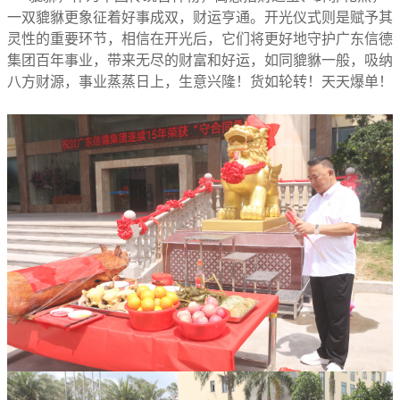
一双貔貅更象征着好事成双，财运亨通。开光仪式则是赋予其
灵性的重要环节，相信在开光后，它们将更好地守护广东信德
集团百年事业，带来无尽的财富和好运，如同貔貅一般，吸纳
八方财源，事业蒸蒸日上，生意兴隆！货如轮转！天天爆单！