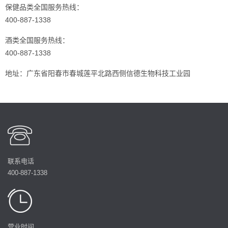
保健品类全国服务热线：
400-887-1338
酒类全国服务热线：
400-887-1338
地址：广东省阳春市春城莲平北路西侧信德生物科技工业园
联系电话
400-887-1338
营业时间