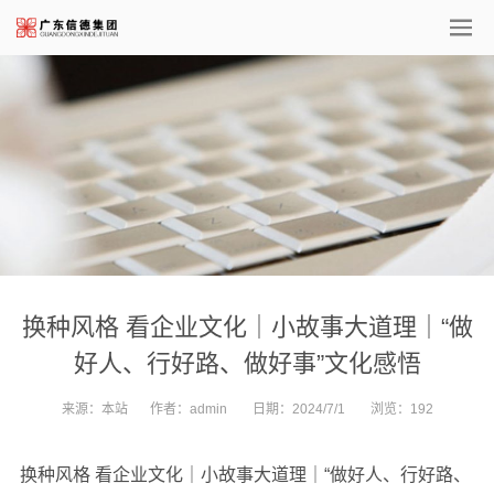
换种风格 看企业文化｜小故事大道理｜“做
好人、行好路、做好事”文化感悟
来源：
本站
作者：
admin
日期：
2024/7/1
浏览：
192
换种风格
看企业文化｜小故事大道理
｜“做好人、行好路、