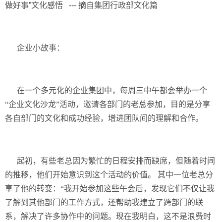
做好事”文化感悟 --- 摘自集团行政部文化篇
企业小故事：
在一个多元化的企业集团中，每周三中午都会举办一个
“企业文化沙龙”活动，邀请各部门的老总参加，目的是分享
各自部门的文化和成功经验，增进团队间的理解和合作。
起初，有些老总因为繁忙的日程安排而缺席，但随着时间
的推移，他们开始意识到这个活动的价值。
其中一位老总分
享了他的转变：
“我开始参加这些午会后，发现它们不仅让我
了解到其他部门的工作方式，还帮助我建立了跨部门的联
系，解决了许多协作中的问题。现在我明白，这不是浪费时