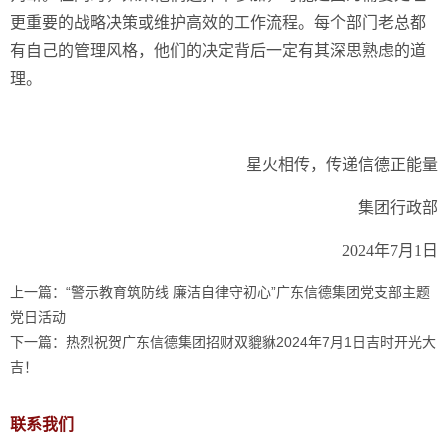
更重要的战略决策或维护高效的工作流程。每个部门老总都
有自己的管理风格，他们的决定背后一定有其深思熟虑的道
理。
星火相传，传递信德正能量
集团行政部
2024年7月1日
上一篇：
“警示教育筑防线 廉洁自律守初心”广东信德集团党支部主题
党日活动
下一篇：
热烈祝贺广东信德集团招财双貔貅2024年7月1日吉时开光大
吉！
联系我们