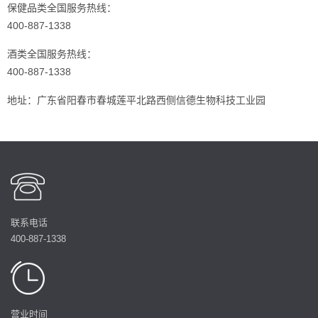
保健品类全国服务热线：
400-887-1338
酒类全国服务热线：
400-887-1338
地址：广东省阳春市春城莲平北路西侧信德生物科技工业园
联系电话
400-887-1338
营业时间