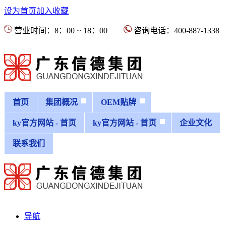
设为首页
加入收藏
营业时间：8：00 ~ 18：00
咨询电话：400-887-1338
首页
集团概况
OEM贴牌
ky官方网站 - 首页
ky官方网站 - 首页
企业文化
联系我们
导航