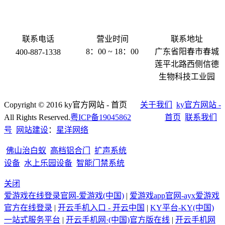
联系电话
营业时间
联系地址
8：00 ~ 18：00
广东省阳春市春城
400-887-1338
莲平北路西侧信德
生物科技工业园
Copyright © 2016 ky官方网站 - 首页
关于我们
ky官方网站 -
All Rights Reserved.
粤ICP备19045862
首页
联系我们
号
网站建设
：
星洋网络
佛山治白蚁
高档铝合门
扩声系统
设备
水上乐园设备
智能门禁系统
关闭
爱游戏在线登录官网-爱游戏(中国)
|
爱游戏app官网-ayx爱游戏
官方在线登录
|
开云手机入口 - 开云中国
|
KY平台-KY(中国)
一站式服务平台
|
开云手机网·(中国)官方版在线
|
开云手机网